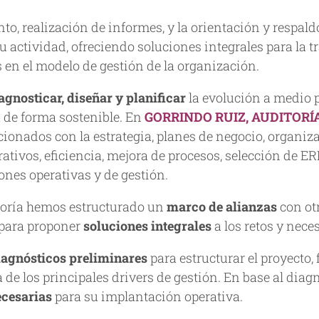
to, realización de informes, y la orientación y respald
su actividad, ofreciendo soluciones integrales para la
s en el modelo de gestión de la organización.
agnosticar, diseñar y planificar
la evolución a medio p
 de forma sostenible. En
GORRINDO RUIZ, AUDITORÍ
cionados con la estrategia, planes de negocio, organi
tivos, eficiencia, mejora de procesos, selección de ERP’
ones operativas y de gestión.
toría hemos estructurado un
marco de alianzas
con ot
, para proponer
soluciones integrales
a los retos y nece
iagnósticos preliminares
para estructurar el proyecto, f
e los principales drivers de gestión. En base al diagn
ecesarias
para su implantación operativa.