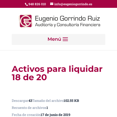
948 826 010
info@eugeniogorrindo.es
Activos para liquidar
18 de 20
Descargar
43
Tamaño del archivo
102.55 KB
Recuento de archivos
1
Fecha de creación
17 de junio de 2019