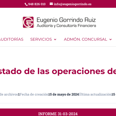
948 826 010
info@eugeniogorrindo.es
AUDITORÍAS
SERVICIOS
ADMÓN. CONCURSAL
stado de las operaciones d
de archivos
1
Fecha de creación
15 de mayo de 2024
Última actualización
15
INFORME 31-03-2024